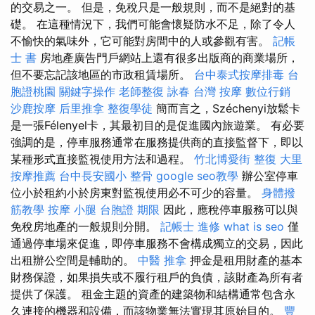
的交易之一。 但是，免稅只是一般規則，而不是絕對的基
礎。 在這種情況下，我們可能會懷疑防水不足，除了令人
不愉快的氣味外，它可能對房間中的人或參觀有害。
記帳
士 書
房地產廣告門戶網站上還有很多出版商的商業場所，
但不要忘記該地區的市政租賃場所。
台中泰式按摩排毒
台
胞證桃園
關鍵字操作
老師整復 詠春
台灣 按摩
數位行銷
沙鹿按摩
后里推拿
整復學徒
簡而言之，Széchenyi放鬆卡
是一張Félenyel卡，其最初目的是促進國內旅遊業。 有必要
強調的是，停車服務通常在服務提供商的直接監督下，即以
某種形式直接監視使用方法和過程。
竹北博愛街 整復
大里
按摩推薦
台中長安國小 整骨
google seo教學
辦公室停車
位小於租約小於房東對監視使用必不可少的容量。
身體撥
筋教學
按摩 小腿
台胞證 期限
因此，應稅停車服務可以與
免稅房地產的一般規則分開。
記帳士 進修
what is seo
僅
通過停車場來促進，即停車服務不會構成獨立的交易，因此
出租辦公空間是輔助的。
中醫 推拿
押金是租用財產的基本
財務保證，如果損失或不履行租戶的負債，該財產為所有者
提供了保護。 租金主題的資產的建築物和結構通常包含永
久連接的機器和設備，而該物業無法實現其原始目的。
豐