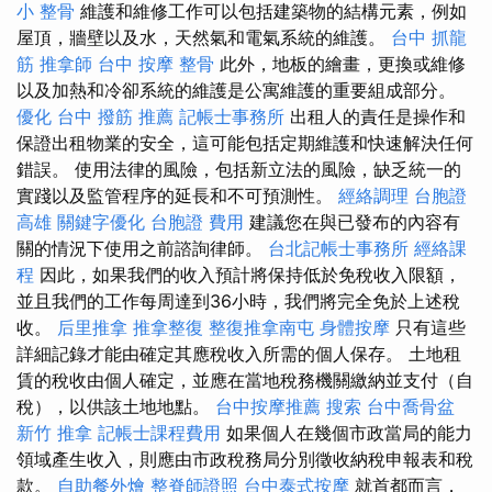
小 整骨
維護和維修工作可以包括建築物的結構元素，例如
屋頂，牆壁以及水，天然氣和電氣系統的維護。
台中 抓龍
筋
推拿師
台中 按摩 整骨
此外，地板的繪畫，更換或維修
以及加熱和冷卻系統的維護是公寓維護的重要組成部分。
優化
台中 撥筋 推薦
記帳士事務所
出租人的責任是操作和
保證出租物業的安全，這可能包括定期維護和快速解決任何
錯誤。 使用法律的風險，包括新立法的風險，缺乏統一的
實踐以及監管程序的延長和不可預測性。
經絡調理
台胞證
高雄
關鍵字優化
台胞證 費用
建議您在與已發布的內容有
關的情況下使用之前諮詢律師。
台北記帳士事務所
經絡課
程
因此，如果我們的收入預計將保持低於免稅收入限額，
並且我們的工作每周達到36小時，我們將完全免於上述稅
收。
后里推拿
推拿整復
整復推拿南屯
身體按摩
只有這些
詳細記錄才能由確定其應稅收入所需的個人保存。 土地租
賃的稅收由個人確定，並應在當地稅務機關繳納並支付（自
稅），以供該土地地點。
台中按摩推薦
搜索
台中喬骨盆
新竹 推拿
記帳士課程費用
如果個人在幾個市政當局的能力
領域產生收入，則應由市政稅務局分別徵收納稅申報表和稅
款。
自助餐外燴
整脊師證照
台中泰式按摩
就首都而言，