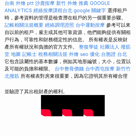
台南 外燴 ptt
沙鹿按摩
新竹 外燴 推薦
GOOGLE
ANALYTICS
經絡按摩課程台北
google 關鍵字
選擇租戶
時，參考資料的管理是檢查潛在租戶的另一個重要步驟。
記帳相關法規概要
經絡調理證照
台中運動按摩
參考可以來
自以前的租戶，雇主或其他可靠資源，他們能夠提供有關租
戶行為，可靠性和財務穩定性的信息。 所有權表是反映財
產所有權狀況和負擔的官方文件。
整復學徒
社團法人
撥筋
堂 地圖
記帳士 稅務相關法規
外燴
seo 優化
台胞證 台北
它包含該屬性的基本數據，例如其地形編號，大小，位置以
及可能的負擔和權限。
台中整骨價錢
台中西屯按摩
新竹竹
北撥筋
所有權表對房東很重要，因為它證明其所有權合理
並驗證了其出租財產的權利。