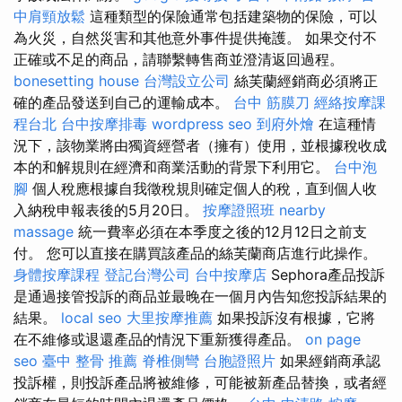
中肩頸放鬆
這種類型的保險通常包括建築物的保險，可以
為火災，自然災害和其他意外事件提供掩護。 如果交付不
正確或不足的商品，請聯繫轉售商並澄清返回過程。
bonesetting house
台灣設立公司
絲芙蘭經銷商必須將正
確的產品發送到自己的運輸成本。
台中 筋膜刀
經絡按摩課
程台北
台中按摩排毒
wordpress seo
到府外燴
在這種情
況下，該物業將由獨資經營者（擁有）使用，並根據稅收成
本的和解規則在經濟和商業活動的背景下利用它。
台中泡
腳
個人稅應根據自我徵稅規則確定個人的稅，直到個人收
入納稅申報表後的5月20日。
按摩證照班
nearby
massage
統一費率必須在本季度之後的12月12日之前支
付。 您可以直接在購買該產品的絲芙蘭商店進行此操作。
身體按摩課程
登記台灣公司
台中按摩店
Sephora產品投訴
是通過接管投訴的商品並最晚在一個月內告知您投訴結果的
結果。
local seo
大里按摩推薦
如果投訴沒有根據，它將
在不維修或退還產品的情況下重新獲得產品。
on page
seo
臺中 整骨 推薦
脊椎側彎
台胞證照片
如果經銷商承認
投訴權，則投訴產品將被維修，可能被新產品替換，或者經