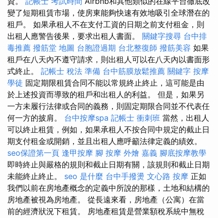
資。
記帳士 考試時間
Airbnb和其他類似的在線平台徹底改
變了短期租賃市場，使房東能夠快速有效地吸引全球潛在的
租戶。 如果承租人不在支付工資的日期之前支付租金，則
出租人應警告後果，要求出租人書面。
關鍵字搜尋
台中排
毒推薦
撥筋堂 地圖
台胞證過期
台北整復師
撥筋美容
如果
租戶在八天內不遵守請求，則出租人可以在八天內以書面形
式終止。
記帳士 稅法 準備
台中筋膜放鬆推薦
關鍵字
按摩
學徒
固定期限租賃合同不能以常規終止終止，這可能是由
於上述投資而導致的租戶和出租人的利益。 但是，如果另
一方未履行法律或合同的義務，則固定期限合同並不代表任
何一方的披肩。
台中按摩spa
記帳士 衝刺班
當然，出租人
可以終止租賃，例如，如果承租人不按合同中規定的截止日
期支付租金或開銷，並且出租人應呼籲法律定義的績效。
seo保證第一頁
逢甲按摩
腳 按摩
外燴 嘉義
腳底按摩教學
即時終止與嚴格的規則和截止日期有關，該規則和截止日期
未能終止終止。
seo 是什麼
台中手撥燙
文心路 按摩
正如
我們以前在房地產概念的定義中所說的那樣，土地和結構的
房地產被視為房地產。 從長遠來看，房地產（公寓）在當
前的經濟狀況下租賃。 房地產租賃是營業額稅系統中無稅