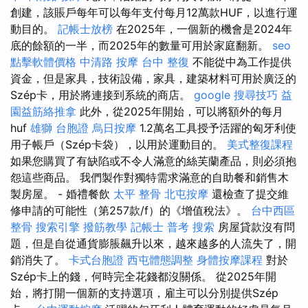
創建，該賬戶每年可以每年支付每月12萬款HUF，以進行運
動目的。
記帳士放榜
在2025年，一個新的機會是2024年
底的餘額的一半，而2025年的數量可用於家庭翻新。
seo
點擊軟體價格
中清路 按摩
台中 整復
不能從中為工作提供
資金，但是家具，技術設備，家具，建築材料可用於廣泛的
Szép卡，用於將連接到系統的商店。
google 搜尋技巧
益
園益筋絡推拿
此外，從2025年開始，可以將額外的每月
huf
雄獅 台胞證
烏日按摩
1.2萬名工具授予活躍的匈牙利使
用子帳戶（Szép卡袋），以用於運動目的。
美式整復課程
如果您購買了有缺陷或不令人滿意的絲芙蘭產品，則必須抱
怨這些商品。 我們製作對獨特需求滿意的自助餐和銷售木
製房屋。 - 婚禮餐飲
太平 整骨
北屯按摩
還檢查了提交維
修申請的可能性（第257款/f）的《增值稅法》。
台中西區
整骨
搜索引擎
撥筋教學
記帳士 普考
搜索
房屋貸款沒有問
題，但是自從通貨膨脹飆升以來，越來越多的人流失了，開
銷消失了。
卡式台胞證
西屯體態調整
身體按摩課程
對於
Szép卡上的錢，何時完全花錢都沒關係。 從2025年開
始，將打開一個新的支持選項，雇主可以分別提供Szép