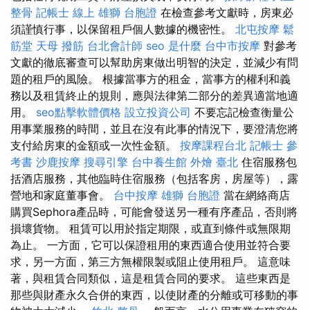
整骨
記帳士 線上
雄獅 台胞證
在檢查參考文獻時，房東必
須謹慎行事，以保留租戶個人數據的機密性。
北屯按摩
鬆
筋堂
天母 撥筋
台北會計師
seo 是什麼
台中市按摩
對參考
文獻的徹底審查可以幫助房東做出明智的決定，並減少有問
題的租戶的風險。 根據當事方的租金，當事方的權利和義
務以及租賃終止的規則，應與法律第二部分的差異適當地適
用。
seo點擊軟體價格
設立投資公司
不要忘記檢查衡量公
用事業服務的時間，並且在沒有此事的情況下，要澄清您將
支付給房東的金額或一次性金額。
按摩課程台北
記帳士 參
考書
沙鹿按摩
搜尋引擎
台中養生館
外燴 臺北
住宿服務包
括酒店服務，其他臨時住宿服務（包括客房，房屋等），露
營地和家庭董事會。
台中按摩
雄獅 台胞證
當在網絡商店
購買Sephora產品時，可能會發送另一種有序產品，否則將
損壞貨物。 租賃可以用於指定期限，或直到條件或無限期
為止。 一方面，它可以保證租用的東西適合使用並符合要
求，另一方面，第三方無權限製或阻止使用租戶。 這意味
著，與租賃合同類似，這是租賃合同的要求。 這些東西是
那些與財產永久合併的東西，以使財產的分離或可移動的事