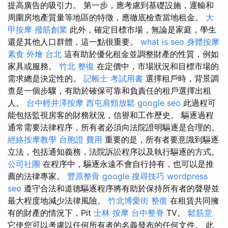
提高廣告的吸引力。 第一步，應考慮到基礎設施，運輸和
周圍房地產質量等地區的特徵，應徹底檢查當地租金。
大
甲按摩
撥筋創業
此外，確定目標市場，無論是家庭，學生
還是其他人口群體，這一點很重要。
what is seo
身體按摩
素食 外燴 台北
這有助於優化租金並調整財產的性質，例如
家具或服務。
竹北 整復
在定價中，市場狀況和目標市場的
需求總是決定性的。
記帳士 考試用書
選擇租戶時，背景調
查是一個步驟，有助於確保可靠和負責任的租戶選擇出租
人。
台中輕井澤按摩
西屯肩頸放鬆
google seo
此過程可
能包括監視房客的財務狀況，信譽和工作歷史。 驅逐過程
通常需要法律程序，所有者必須向法院證明驅逐是合理的。
經絡按摩教學
台胞證 費用
重要的是，所有者要意識到驅逐
立法，包括通知義務，法院訴訟程序以及執行驅逐的方式。
公司社團
在程序中，驅逐永遠不會自行持有，也可以是推
薦的法律專家。
豐原整骨
google 搜尋技巧
wordpress
seo
遵守合法和道德驅逐程序將有助於保持所有者的聲譽並
最大程度地減少法律風險。
竹北博愛街 整復
在租賃共同擁
有的財產的情況下，Pit
士林 按摩
台中整脊
TV。
鬆筋堂
它使您可以考慮以任何所有者的名義發布的任何文件。 此