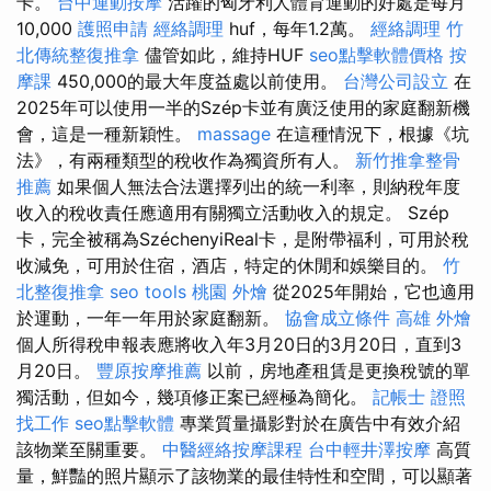
卡。
台中運動按摩
活躍的匈牙利人體育運動的好處是每月
10,000
護照申請
經絡調理
huf，每年1.2萬。
經絡調理
竹
北傳統整復推拿
儘管如此，維持HUF
seo點擊軟體價格
按
摩課
450,000的最大年度益處以前使用。
台灣公司設立
在
2025年可以使用一半的Szép卡並有廣泛使用的家庭翻新機
會，這是一種新穎性。
massage
在這種情況下，根據《坑
法》，有兩種類型的稅收作為獨資所有人。
新竹推拿整骨
推薦
如果個人無法合法選擇列出的統一利率，則納稅年度
收入的稅收責任應適用有關獨立活動收入的規定。 Szép
卡，完全被稱為SzéchenyiReal卡，是附帶福利，可用於稅
收減免，可用於住宿，酒店，特定的休閒和娛樂目的。
竹
北整復推拿
seo tools
桃園 外燴
從2025年開始，它也適用
於運動，一年一年用於家庭翻新。
協會成立條件
高雄 外燴
個人所得稅申報表應將收入年3月20日的3月20日，直到3
月20日。
豐原按摩推薦
以前，房地產租賃是更換稅號的單
獨活動，但如今，幾項修正案已經極為簡化。
記帳士 證照
找工作
seo點擊軟體
專業質量攝影對於在廣告中有效介紹
該物業至關重要。
中醫經絡按摩課程
台中輕井澤按摩
高質
量，鮮豔的照片顯示了該物業的最佳特性和空間，可以顯著