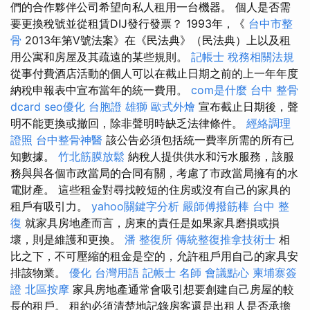
們的合作夥伴公司希望向私人租用一台機器。 個人是否需
要更換稅號並從租賃DIJ發行發票？ 1993年，《
台中市整
骨
2013年第V號法案》在《民法典》（民法典）上以及租
用公寓和房屋及其疏遠的某些規則。
記帳士 稅務相關法規
從事付費酒店活動的個人可以在截止日期之前的上一年年度
納稅申報表中宣布當年的統一費用。
com是什麼
台中 整骨
dcard
seo優化
台胞證 雄獅
歐式外燴
宣布截止日期後，聲
明不能更換或撤回，除非聲明時缺乏法律條件。
經絡調理
證照
台中整骨神醫
該公告必須包括統一費率所需的所有已
知數據。
竹北筋膜放鬆
納稅人提供供水和污水服務，該服
務與與各個市政當局的合同有關，考慮了市政當局擁有的水
電財產。 這些租金對尋找較短的住房或沒有自己的家具的
租戶有吸引力。
yahoo關鍵字分析
嚴師傅撥筋棒
台中 整
復
就家具房地產而言，房東的責任是如果家具磨損或損
壞，則是維護和更換。
潘 整復所
傳統整復推拿技術士
相
比之下，不可壓縮的租金是空的，允許租戶用自己的家具安
排該物業。
優化 台灣用語
記帳士 名師
會議點心
柬埔寨簽
證
北區按摩
家具房地產通常會吸引想要創建自己房屋的較
長的租戶。 租約必須清楚地記錄房客還是出租人是否承擔