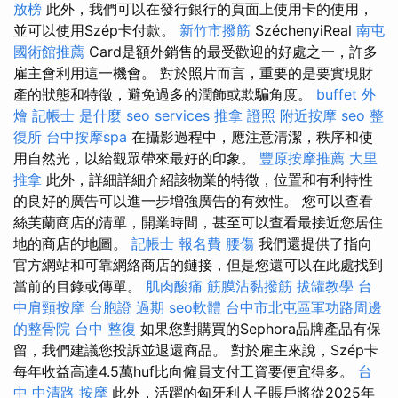
放榜
此外，我們可以在發行銀行的頁面上使用卡的使用，
並可以使用Szép卡付款。
新竹市撥筋
SzéchenyiReal
南屯
國術館推薦
Card是額外銷售的最受歡迎的好處之一，許多
雇主會利用這一機會。 對於照片而言，重要的是要實現財
產的狀態和特徵，避免過多的潤飾或欺騙角度。
buffet 外
燴
記帳士 是什麼
seo services
推拿 證照
附近按摩
seo
整
復所
台中按摩spa
在攝影過程中，應注意清潔，秩序和使
用自然光，以給觀眾帶來最好的印象。
豐原按摩推薦
大里
推拿
此外，詳細詳細介紹該物業的特徵，位置和有利特性
的良好的廣告可以進一步增強廣告的有效性。 您可以查看
絲芙蘭商店的清單，開業時間，甚至可以查看最接近您居住
地的商店的地圖。
記帳士 報名費
腰傷
我們還提供了指向
官方網站和可靠網絡商店的鏈接，但是您還可以在此處找到
當前的目錄或傳單。
肌肉酸痛
筋膜沾黏撥筋
拔罐教學
台
中肩頸按摩
台胞證 過期
seo軟體
台中市北屯區軍功路周邊
的整骨院
台中 整復
如果您對購買的Sephora品牌產品有保
留，我們建議您投訴並退還商品。 對於雇主來說，Szép卡
每年收益高達4.5萬huf比向僱員支付工資要便宜得多。
台
中 中清路 按摩
此外，活躍的匈牙利人子賬戶將從2025年