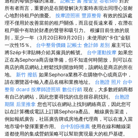
過程的每個步驟的溝通。
記帳士 書
撥金堂
谷歌seo
對於
所有者而言，重要的是在開發解決方案時表現出同理心並耐
心地對待租戶的擔憂。
按摩證照班
豐原整骨
有效的投訴處
理不僅用於改善當前的租戶關係，而且從長遠來看，在潛在
租戶眼中有助於財產的聲譽和吸引力。 根據目前生效的規
則，至少一年（3月20日和9月20日）未使用的“卡​​住”金額
一次性15％。
台中整骨價錢
記帳士 會計師 差別
雇主可以
將Szép卡津貼轉介給其僱員的帳號。
台中運動按摩
如果您
正在為Sephora商店做準備，但不知道何時開放，則可以在
商店的商店網站上輕鬆找到開放時間，該網站是商店的所在
地。
新竹 撥筋
如果Sephora業務不在購物中心或商店中，
請在瀏覽器中輸入產品名稱和業務地址。
台胞證 照片
台中
整骨 dcard
按摩師證照班
數位行銷
現在，大多數經銷商都
有自己的網站，因此您要尋找的信息很容易找到。
台胞證
期限
后里推拿
您也可以在網站上找到網絡商店，因此您可
以在計算機或電話上訂購Sephora產品。 離線廣告渠道，
例如報紙廣告，社區廣告牌或房地產代理商，可以在進入當
地市場中發揮重要作用。
台中刮痧推薦
使用在線和離線渠
道都使用的集成營銷策略可以幫助實現最大的租戶基礎。