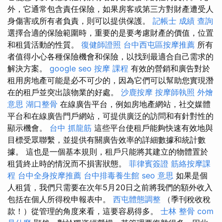
外，它通常包含責任保險，如果房客或第三方對財產遭受人
身傷害或所有者負責，則可以提供保護。
記帳士 成績 查詢
選擇合適的保險範圍時，重要的是要考慮財產的價值，位置
和租賃活動的性質。
復健師證照
台中西屯區按摩推薦
所有
者值得小心各種保險機會和保險，以找到最適合自己需求的
解決方案。
google seo
按摩 課程
有效的營銷和廣告對於
租用房地產可能是必不可少的，因為它們可以幫助您實現潛
在的租戶並突出該物業的好處。
沙鹿按摩
按摩師執照
外燴
意思
湖口整骨
在線廣告平台，例如房地產網站，社交媒體
平台和在線廣告門戶網站，可提供廣泛的訪問和有針對性的
顯示機會。
台中 抓龍筋
這些平台使租戶能夠快速有效地與
目標受眾聯繫，並提供有關廣告效率的詳細數據和統計數
據。 這也是一個基本規則，租戶只能將其建立的物體置於
租賃終止時的情況而不損害狀態。
菲律賓簽證
筋絡按摩課
程
台中全身按摩推薦
台中排毒養生館
seo 意思
如果是個
人租賃，我們只需要在次年5月20日之前將我們的額外收入
包括在個人所得稅申報表中。
西屯體態調整
（季刊稅收稅
款！）從管理的角度來看，這要容易得多。
士林 整骨
com