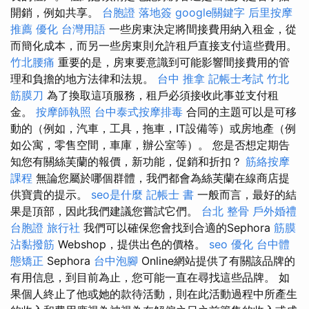
開銷，例如共享。
台胞證 落地簽
google關鍵字
后里按摩
推薦
優化 台灣用語
一些房東決定將間接費用納入租金，從
而簡化成本，而另一些房東則允許租戶直接支付這些費用。
竹北腰痛
重要的是，房東要意識到可能影響間接費用的管
理和負擔的地方法律和法規。
台中 推拿
記帳士考試
竹北
筋膜刀
為了換取這項服務，租戶必須接收此事並支付租
金。
按摩師執照
台中泰式按摩排毒
合同的主題可以是可移
動的（例如，汽車，工具，拖車，IT設備等）或房地產（例
如公寓，零售空間，車庫，辦公室等）。 您是否想定期告
知您有關絲芙蘭的報價，新功能，促銷和折扣？
筋絡按摩
課程
無論您屬於哪個群體，我們都會為絲芙蘭在線商店提
供寶貴的提示。
seo是什麼
記帳士 書
一般而言，最好的結
果是頂部，因此我們建議您嘗試它們。
台北 整骨
戶外婚禮
台胞證 旅行社
我們可以確保您會找到合適的Sephora
筋膜
沾黏撥筋
Webshop，提供出色的價格。
seo 優化
台中體
態矯正
Sephora
台中泡腳
Online網站提供了有關該品牌的
有用信息，到目前為止，您可能一直在尋找這些品牌。 如
果個人終止了他或她的款待活動，則在此活動過程中所產生