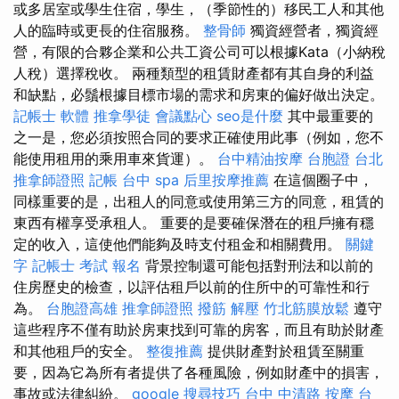
或多居室或學生住宿，學生，（季節性的）移民工人和其他
人的臨時或更長的住宿服務。
整骨師
獨資經營者，獨資經
營，有限的合夥企業和公共工資公司可以根據Kata（小納稅
人稅）選擇稅收。 兩種類型的租賃財產都有其自身的利益
和缺點，必鬚根據目標市場的需求和房東的偏好做出決定。
記帳士 軟體
推拿學徒
會議點心
seo是什麼
其中最重要的
之一是，您必須按照合同的要求正確使用此事（例如，您不
能使用租用的乘用車來貨運）。
台中精油按摩
台胞證 台北
推拿師證照
記帳
台中 spa
后里按摩推薦
在這個圈子中，
同樣重要的是，出租人的同意或使用第三方的同意，租賃的
東西有權享受承租人。 重要的是要確保潛在的租戶擁有穩
定的收入，這使他們能夠及時支付租金和相關費用。
關鍵
字
記帳士 考試 報名
背景控制還可能包括對刑法和以前的
住房歷史的檢查，以評估租戶以前的住所中的可靠性和行
為。
台胞證高雄
推拿師證照
撥筋 解壓
竹北筋膜放鬆
遵守
這些程序不僅有助於房東找到可靠的房客，而且有助於財產
和其他租戶的安全。
整復推薦
提供財產對於租賃至關重
要，因為它為所有者提供了各種風險，例如財產中的損害，
事故或法律糾紛。
google 搜尋技巧
台中 中清路 按摩
台