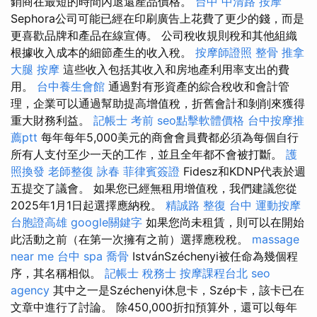
銷商在最短的時間內退還產品價格。
台中 中清路 按摩
Sephora公司可能已經在印刷廣告上花費了更少的錢，而是
更喜歡品牌和產品在線宣傳。 公司稅收規則稅和其他組織
根據收入成本的細節產生的收入稅。
按摩師證照
整骨 推拿
大腿 按摩
這些收入包括其收入和房地產利用率支出的費
用。
台中養生會館
通過對有形資產的綜合稅收和會計管
理，企業可以通過幫助提高增值稅，折舊會計和剝削來獲得
重大財務利益。
記帳士 考前
seo點擊軟體價格
台中按摩推
薦ptt
每年每年5,000美元的商會會員費都必須為每個自行
所有人支付至少一天的工作，並且全年都不會被打斷。
護
照換發
老師整復 詠春
菲律賓簽證
Fidesz和KDNP代表於週
五提交了議會。 如果您已經無租用增值稅，我們建議您從
2025年1月1日起選擇應納稅。
精誠路 整復 台中
運動按摩
台胞證高雄
google關鍵字
如果您尚未租賃，則可以在開始
此活動之前（在第一次擁有之前）選擇應稅稅。
massage
near me
台中 spa
喬骨
IstvánSzéchenyi被任命為幾個程
序，其名稱相似。
記帳士 稅務士
按摩課程台北
seo
agency
其中之一是Széchenyi休息卡，Szép卡，該卡已在
文章中進行了討論。 除450,000折扣預算外，還可以每年