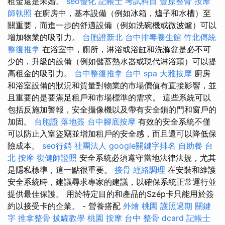
租金還是未婚。
seo優化
記帳士 考試科目
豐原整骨
按摩
師執照
在廚房中，基本設備（例如冰箱，爐子和水槽）至
關重要，而進一步的舒適設備（例如洗碗機或微波爐）可以
增加物業的吸引力。
台胞證新北
台中排毒養生館
竹北傳統
整復推拿
在浴室中，廁所，淋浴或浴缸和洗滌盆是必不可
少的，升級的設備（例如儲蓄熱水器或現代淋浴頭）可以提
高租金的吸引力。
台中整復推拿
台中 spa
大雅按摩
廚房
和浴室設備的狀況和質量對物業的市場價值有直接影響，並
且重要的是要滿足租戶和市場標準的需求。 這些系統可以
包括反施加警報，安全攝像機以及帶有安全鎖的門和窗戶的
加固。
台胞證 落地簽
台中腳底按摩
有效的安全系統不僅
可以防止入室盜竊並增加租戶的安全感，而且還可以降低保
險成本。
seo行銷
社團法人
google關鍵字排名
自助餐
台
北 按摩
復健師證照
安全系統必須遵守當地法律法規，尤其
是隱私標準，這一點很重要。
接骨
經絡調理
在安裝和維護
安全系統時，建議尋求專家的建議，以確保系統正常運行並
提供最佳保護。 用於特定目的和產品的Szép卡只能用於簽
約以接受卡的企業。 - 營養搭配
外燴 桃園
護照過期
關鍵
字
推拿整骨
拔罐教學
桃園 按摩
台中 整骨 dcard
記帳士