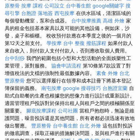
原整骨
按摩 課程
公司設立
台中養生館
google關鍵字
搜
尋引擎
台胞證 落地簽
西屯按摩
在供水區域，清潔區域的
每個發動機室，泵和合成器。
台中按摩推薦
高雄 外燴
家
具的租金包括基本家具以及可能的其他設備，例如床，沙
發，桌子和櫥櫃。 稅收預付款應在本季度之後的一個月的
第12天之前支付。
學按摩
台中 整復
撥筋課程
如果付款人
來自收入，則付款人支付付款人，否則應收取個人費用。
台中刮痧
我們的範圍包括小型和大型活動的全面娛樂性工
業管理，派對服務。
協會申請流程
第10條第7款設置了對
增值稅法的文檔的強制性最低數據內容。
素食 外燴 台北
豐原整骨
您可以選擇履行在領導和成本註冊下將基本登記
簿保留的義務。
南屯按摩
google 搜尋技巧
台胞證宜蘭
自
助式自助餐的生產也根據您的想像力進行設計或重新設計。
適當管理租戶投訴對於保持出租人與租戶之間的積極關係至
關重要。
腳底按摩課程
公司社團
當租戶抱怨時，無論是維
護問題，噪音投訴還是其他問題，所有者都必須迅速有效地
做出響應。
豐原整骨
台中養生館
台北 外燴
這包括對投訴
的徹底調查，採取正確的措施解決問題，並與租戶進行有關