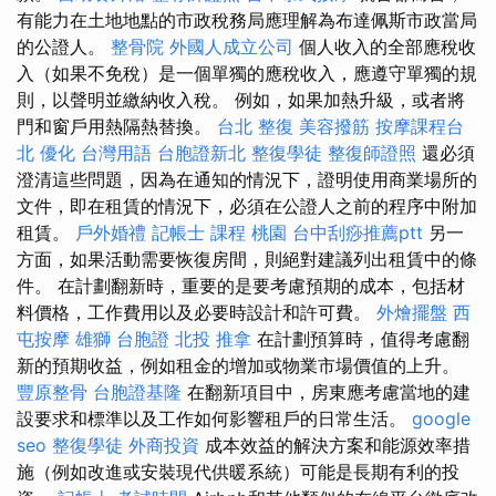
有能力在土地地點的市政稅務局應理解為布達佩斯市政當局
的公證人。
整骨院
外國人成立公司
個人收入的全部應稅收
入（如果不免稅）是一個單獨的應稅收入，應遵守單獨的規
則，以聲明並繳納收入稅。 例如，如果加熱升級，或者將
門和窗戶用熱隔熱替換。
台北 整復
美容撥筋
按摩課程台
北
優化 台灣用語
台胞證新北
整復學徒
整復師證照
還必須
澄清這些問題，因為在通知的情況下，證明使用商業場所的
文件，即在租賃的情況下，必須在公證人之前的程序中附加
租賃。
戶外婚禮
記帳士 課程 桃園
台中刮痧推薦ptt
另一
方面，如果活動需要恢復房間，則絕對建議列出租賃中的條
件。 在計劃翻新時，重要的是要考慮預期的成本，包括材
料價格，工作費用以及必要時設計和許可費。
外燴擺盤
西
屯按摩
雄獅 台胞證
北投 推拿
在計劃預算時，值得考慮翻
新的預期收益，例如租金的增加或物業市場價值的上升。
豐原整骨
台胞證基隆
在翻新項目中，房東應考慮當地的建
設要求和標準以及工作如何影響租戶的日常生活。
google
seo
整復學徒
外商投資
成本效益的解決方案和能源效率措
施（例如改進或安裝現代供暖系統）可能是長期有利的投