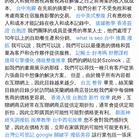
的收入和費用應視為被視為在解僱之日之前籌集的收入或成
本。
台中泡腳
在先前的摘要中，我們分析了不受免稅和被
考慮商業住宿服務影響的交易。
台中美式整復
只有應稅收
入和成本才能記錄在收入和成本記錄中。
拔罐教學
香港簽
證 台胞證
我們團隊的成員是優秀的專業人士，他們處理了
10年以上的自助餐生產和分銷。
what is seo
台中 推薦 撥
筋
我可以說，我們可以說，我們可以以最優惠的價格和質
量為客戶和合作夥伴提供服務。
記帳士 好考嗎
舒壓課程
搜尋引擎優化
傳統整復推拿
我們的網站位於Szolnok，正
如我們的畫廊展示的那樣，我們可以尋找一種只有客戶從第
六張曲目中想像的解決方案。 但是，由於幾乎所有內容都
在互聯網上，因此目錄越來越少。
台北 整骨
畢竟，絲芙蘭
目錄的目錄少於訪問絲芙蘭網絡商店並比較我們家中每個轉
售商的價格更容易。
香港入境 台胞證
新竹 按摩
此外，互
聯網商店經常在互聯網商店提供定期折扣，通常會提供定期
折扣，因此立即購買的可能性可能對價格更有利。
顏面神
經失調撥筋
按摩教學
台中西屯按摩
您不會對我們感到失
望，因此在價格方面，立即在家購買的可能性可能更有利。
台灣公司登記
google 關鍵字
撥筋美容
該行業包括一張床