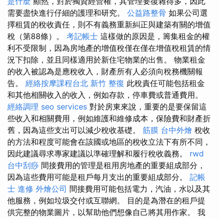
是什麼
顯然，對於獨資經營權，其管理要復雜得多，因此
需要盡快進行仔細的護理和研究。
公益路整骨
如果公司選
擇租賃的稅收責任，則不有義務重新糾正與建築有關的增值
稅（第88條）。
考記帳士
這樣做的原因是，籌集租金的權
利不受限制，因為房地產的增值稅僅在僅在增值稅租賃的情
況下扣除，並且同樣適用於新住宅物業的出售。 物業租金
的收入被認為是應稅收入，財產所有人必須向稅務機關報
告。
經絡按摩課程台北
新竹 整復
此稅責任可能包括租金
和其他相關收入的收入，例如存款，停車費或普通費用。
經絡調理
seo services
對於房東來說，重要的是要保留這
些收入和相關費用，例如維護和維修成本，保險費和財產折
舊，因為這些支出可以減少稅收基礎。
筋膜
台中外燴
稅收
的方法和程度可能會在該國或地區的稅收立法下有所不同，
因此建議尋求專家建議以準確理解和履行稅收義務。
rwd
台中刮痧
間接費用的管理是租用房地產的重要組成部分，
因為這些費用可能是租戶每月支出的重要組成部分。
記帳
士 進修
外燴公司
間接費用可能包括電力，汽油，水以及其
他服務，例如垃圾交付或互聯網。 目的是為潛在的租戶提
供完整的物業圖片，以幫助他們想像自己將其用作家。 我