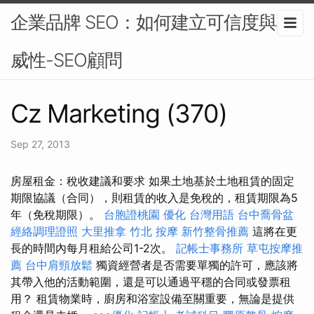
企業品牌 SEO：如何建立可信度與權
威性-SEO顧問
Cz Marketing (370)
Sep 27, 2013
房屋租金：稅收建議和要求 如果土地基於土地租賃的固定
期限協議（合同），則租賃的收入是免稅的，租賃期限為5
年（免稅期限）。
台胞證桃園
優化 台灣用語
台中喬骨盆
經絡調理證照
大里推拿
竹北 按摩
新竹整骨推薦
這將在更
長的時間內每月租給公司1-2次。
記帳士事務所
草屯按摩推
薦
台中肩頸放鬆
獨資經營者是否需要單獨的許可，應該將
其帶入他的活動範圍，還是可以通過平穩的合同或發票租
用？ 租賃物業時，廚房和浴室設備至關重要，無論是提供