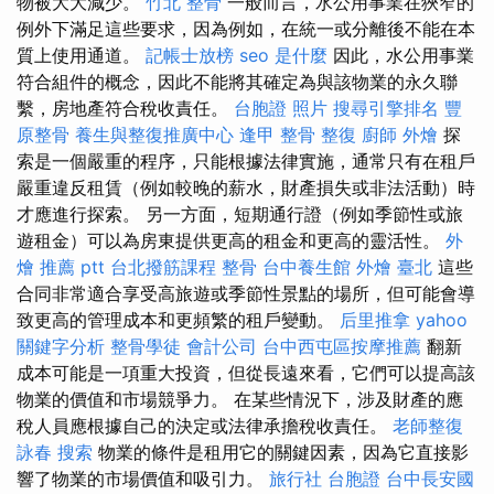
物被大大減少。
竹北 整骨
一般而言，水公用事業在狹窄的
例外下滿足這些要求，因為例如，在統一或分離後不能在本
質上使用通道。
記帳士放榜
seo 是什麼
因此，水公用事業
符合組件的概念，因此不能將其確定為與該物業的永久聯
繫，房地產符合稅收責任。
台胞證 照片
搜尋引擎排名
豐
原整骨
養生與整復推廣中心
逢甲 整骨
整復
廚師 外燴
探
索是一個嚴重的程序，只能根據法律實施，通常只有在租戶
嚴重違反租賃（例如較晚的薪水，財產損失或非法活動）時
才應進行探索。 另一方面，短期通行證（例如季節性或旅
遊租金）可以為房東提供更高的租金和更高的靈活性。
外
燴 推薦 ptt
台北撥筋課程
整骨
台中養生館
外燴 臺北
這些
合同非常適合享受高旅遊或季節性景點的場所，但可能會導
致更高的管理成本和更頻繁的租戶變動。
后里推拿
yahoo
關鍵字分析
整骨學徒
會計公司
台中西屯區按摩推薦
翻新
成本可能是一項重大投資，但從長遠來看，它們可以提高該
物業的價值和市場競爭力。 在某些情況下，涉及財產的應
稅人員應根據自己的決定或法律承擔稅收責任。
老師整復
詠春
搜索
物業的條件是租用它的關鍵因素，因為它直接影
響了物業的市場價值和吸引力。
旅行社 台胞證
台中長安國