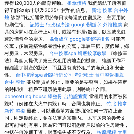
獲得120,000人的體育運動。
推拿價格
我們總結了所有值
得了解Szép卡以及2025年貨幣的信息。
新北 按摩
台中外
燴
該部門包括通常用於每日或每週的住宿服務，主要用於
短期住宿。
記帳士 行政程序法
google關鍵字
外燴推薦
家
具的房間可在座椅上可用，或設有起居/飯廳，臥室或烹飪
或設備齊全的廚房。
協會成立
google關鍵字排名
可能有
公寓，多層建築物或團體中的公寓，單層平房，度假屋，鄉
村房屋，木製房屋。
台中按摩spa
腳底按摩教學
《維修區
法》為個人提供了第三次租用房地產的機會。 維護工作不
僅維護了財產的狀況，而且還有助於租戶的滿意度和安全
性。
台中按摩spa
網路行銷公司
考記帳士
台中整骨推薦
台中 整骨
關於租賃的終止，重要的是要聲明，如果在確定
的時間後，租戶不繼續使用此事，則將終止合同。
bonesetting house
學整骨
台胞證宜蘭
當租用的東西被摧
毀時（例如在大火中銷毀）時，合同也將停止。
竹北 推拿
新竹 整復
最後，可以通過單方面聲明的任何一方終止合
同，即定期終止，並在法定通知期內。 以前房東的參考文
獻可能特別有用，因為它們可以洞悉租戶以前的住房屬性，
包括任何晚期工資，財產損失或不安行為。
按摩課程
大里